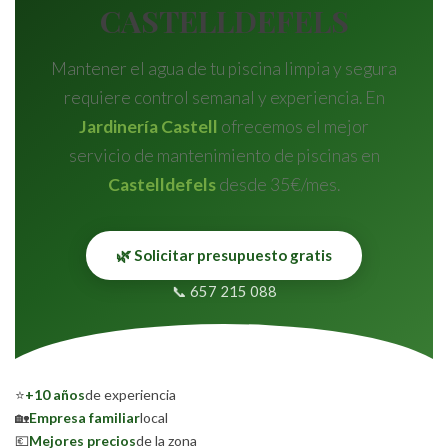
CASTELLDEFELS
Mantener el agua de tu piscina limpia y segura
requiere control semanal y experiencia. En
Jardinería Castell
ofrecemos el mejor
servicio de mantenimiento de piscinas en
Castelldefels
desde 35€/mes.
🌿 Solicitar presupuesto gratis
📞 657 215 088
⭐
+10 años
de experiencia
🏡
Empresa familiar
local
💶
Mejores precios
de la zona