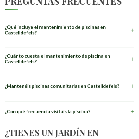
PREGUNTAS FRECUENTES
¿Qué incluye el mantenimiento de piscinas en
+
Castelldefels?
Limpieza del fondo y superficie, control semanal del agua (cloro y
¿Cuánto cuesta el mantenimiento de piscina en
+
pH) y suministro de materiales de tratamiento.
Castelldefels?
Desde 35€/mes según el tamaño de la piscina y la frecuencia de
+
¿Mantenéis piscinas comunitarias en Castelldefels?
visita. Presupuesto gratuito.
Sí, atendemos piscinas privadas y comunitarias. Podemos
+
¿Con qué frecuencia visitáis la piscina?
combinar el servicio con el mantenimiento de zonas verdes.
¿TIENES UN JARDÍN EN
Visitas semanales para garantizar el agua en perfectas
condiciones. En verano podemos aumentar la frecuencia.