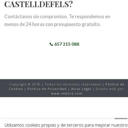
CASTELLDEFELS?
Contáctanos sin compromiso. Te respondemos en
menos de 24 horas con presupuesto gratuito.
📞 657 215 088
✉️ info@jardineriacastell.com
Copyright © 2018 | Todos los derechos reservados |
Política de
Cookies
|
Política de Privacidad
|
Aviso Legal
| Diseño web por:
www.imborx.com
Utilizamos cookies propias y de terceros para mejorar nuestro