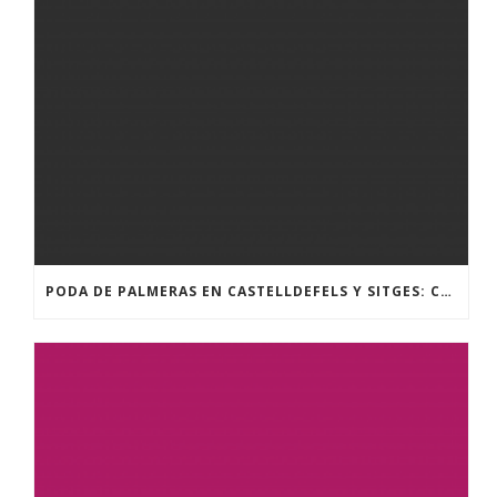
PODA DE PALMERAS EN CASTELLDEFELS Y SITGES: CUÁNDO Y CÓMO HACERLO BIEN